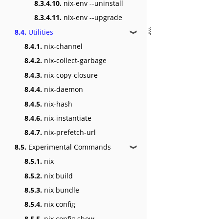
8.3.4.10.
nix-env --uninstall
8.3.4.11.
nix-env --upgrade
8.4.
Utilities
❱
8.4.1.
nix-channel
8.4.2.
nix-collect-garbage
8.4.3.
nix-copy-closure
8.4.4.
nix-daemon
8.4.5.
nix-hash
8.4.6.
nix-instantiate
8.4.7.
nix-prefetch-url
8.5.
Experimental Commands
❱
8.5.1.
nix
8.5.2.
nix build
8.5.3.
nix bundle
8.5.4.
nix config
8.5.5.
nix config show