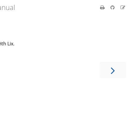
anual
th Lix.