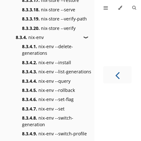
8.3.3.17.
nix-store --restore
8.3.3.18.
nix-store --serve
8.3.3.19.
nix-store --verify-path
8.3.3.20.
nix-store --verify
8.3.4.
nix-env
❱
8.3.4.1.
nix-env --delete-
generations
8.3.4.2.
nix-env --install
8.3.4.3.
nix-env --list-generations
8.3.4.4.
nix-env --query
8.3.4.5.
nix-env --rollback
8.3.4.6.
nix-env --set-flag
8.3.4.7.
nix-env --set
8.3.4.8.
nix-env --switch-
generation
8.3.4.9.
nix-env --switch-profile